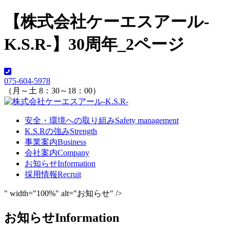
【株式会社ケーエスアール-
K.S.R-】30周年_2ページ
075-604-5978
（月～土 8：30～18：00）
安全・環境への取り組み
Safety management
K.S.Rの強み
Strength
事業案内
Business
会社案内
Company
お知らせ
Information
採用情報
Recruit
" width="100%" alt="お知らせ" />
お知らせ
Information